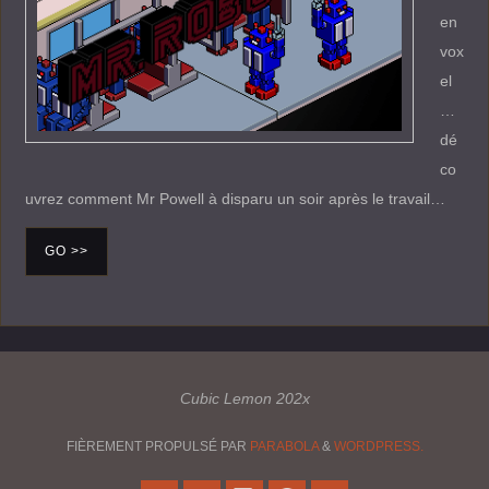
en
vox
el
…
dé
co
uvrez comment Mr Powell à disparu un soir après le travail…
GO >>
Cubic Lemon 202x
FIÈREMENT PROPULSÉ PAR
PARABOLA
&
WORDPRESS.