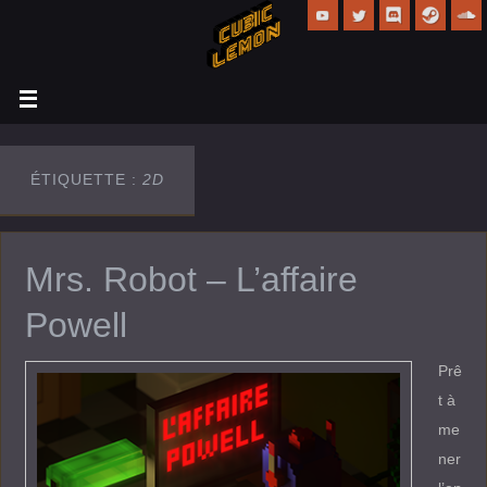
ÉTIQUETTE :
2D
Mrs. Robot – L’affaire
Powell
Prê
t à
me
ner