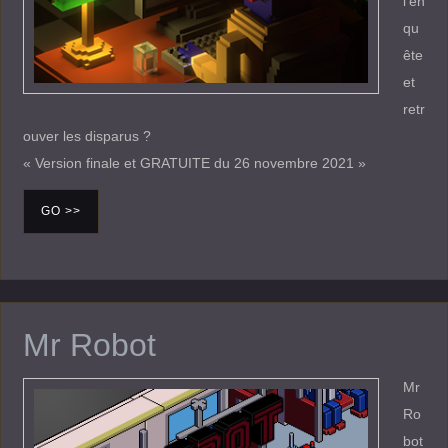
l’en
qu
ête
et
retr
ouver les disparus ?
« Version finale et GRATUITE du 26 novembre 2021 »
GO >>
Mr Robot
Mr
Ro
bot