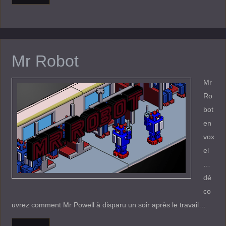
Mr Robot
Mr
Ro
bot
en
vox
el
…
dé
co
uvrez comment Mr Powell à disparu un soir après le travail…