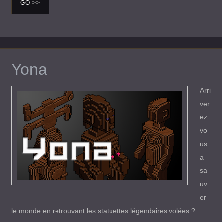
GO >>
Yona
Arri
ver
ez
vo
us
a
sa
uv
er
le monde en retrouvant les statuettes légendaires volées ?