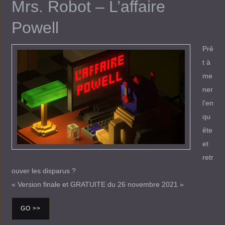
Mrs. Robot – L’affaire
Powell
Prê
t à
me
ner
l’en
qu
ête
et
retr
ouver les disparus ?
« Version finale et GRATUITE du 26 novembre 2021 »
GO >>