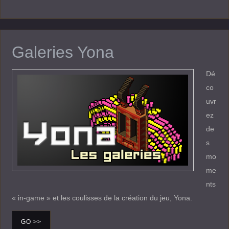
Galeries Yona
Dé
co
uvr
ez
de
s
mo
me
nts
« in-game » et les coulisses de la création du jeu, Yona.
GO >>