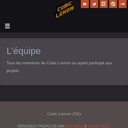
L’équipe
Tous les membres de Cubic-Lemon ou ayant participé aux
projets.
Cubic Lemon 202x
FIÈREMENT PROPULSÉ PAR
PARABOLA
&
WORDPRESS.